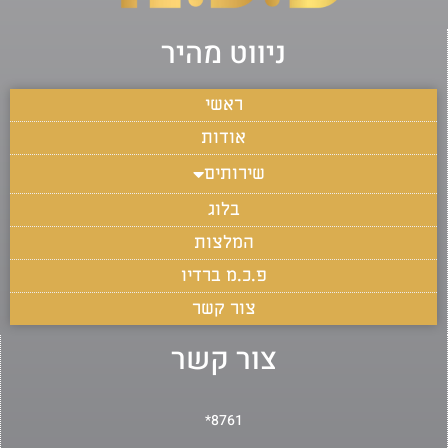
ניווט מהיר
ראשי
אודות
שירותים
בלוג
המלצות
פ.כ.מ ברדיו
צור קשר
צור קשר
8761*